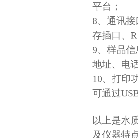
平台；
8、通讯接
存插口、RS
9、样品
地址、电
10、打
可通过US
以上是水质
及仪器特