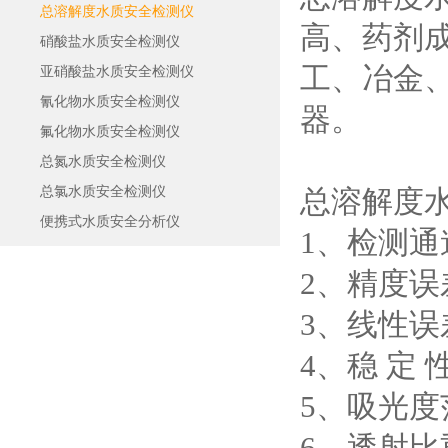
总溶解度水质安全检测仪
高、药剂
硝酸盐水质安全检测仪
工、冶金
亚硝酸盐水质安全检测仪
氰化物水质安全检测仪
器。
氟化物水质安全检测仪
总氮水质安全检测仪
总氯水质安全检测仪
总溶解度
便携式水质安全分析仪
1、检测通
2、精度误
3、线性误
4、稳 定 性：
5、吸光度范围
6、透射比