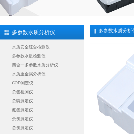
多参数水质分析
多参数水质分析仪
水质安全综合检测仪
多参数水质检测仪
四合一多参数水质分析仪
水质重金属分析仪
COD测定仪
总氮检测仪
总磷测定仪
氨氮测定仪
余氯测定仪
总氯测定仪