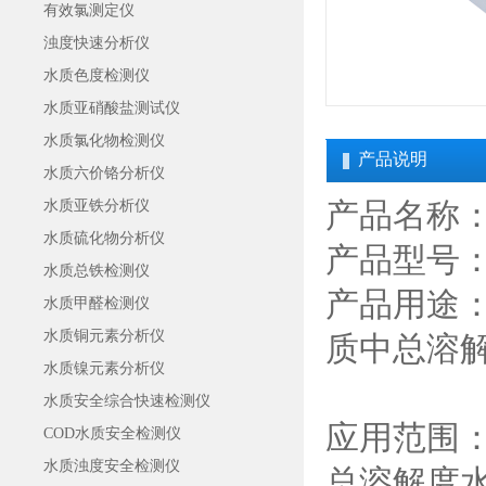
有效氯测定仪
浊度快速分析仪
水质色度检测仪
水质亚硝酸盐测试仪
水质氯化物检测仪
产品说明
水质六价铬分析仪
产品名称
水质亚铁分析仪
水质硫化物分析仪
产品型号：C
水质总铁检测仪
产品用途：
水质甲醛检测仪
水质铜元素分析仪
质中总溶
水质镍元素分析仪
水质安全综合快速检测仪
应用范围
COD水质安全检测仪
水质浊度安全检测仪
总溶解度